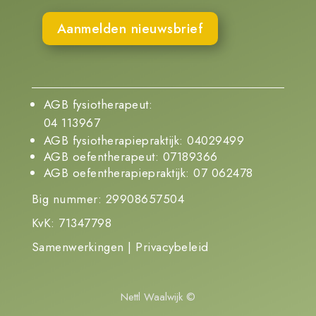
Aanmelden nieuwsbrief
AGB fysiotherapeut:
04 113967
AGB fysiotherapiepraktijk: 04029499
AGB oefentherapeut: 07189366
AGB oefentherapiepraktijk: 07 062478
Big nummer: 29908657504
KvK: 71347798
Samenwerkingen
|
Privacybeleid
Nettl Waalwijk ©