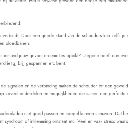
n bij de ander. Het is sowieso gewoon een beetje een emotioneel d
 verbindend.
mp verbindt. Door een goede stand van de schouders kan zelfs je 
en bloedbanen.
 als iemand jouw gevoel en emoties oppikt? Diegene heeft dan even
rdrietig, blij, gespannen etc bent.
 de signalen en de verbinding maken de schouder tot een geweldig 
r zijn zoveel onderdelen en mogelijkheden die samen een perfecte
ouderbladen niet goed passen en soepel kunnen schuiven. Dat hele
nt syndroom of inklemming ontstaat etc. Veel en vaak stress waarbi