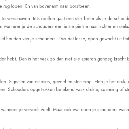
e rug lopen. En van bovenarm naar borstbeen.
e verschuiven. Iets optillen gaat een stuk beter als je de schoud
an wanneer je de schouders een ietsie pietsie naar achter en omlaa
biel houden van je schouders. Dus dat losse, open gewricht uit feit 
er hebt. Dan is het vaak zo dan niet alle spieren genoeg kracht k
len. Signalen van emoties, gevoel en stemming. Heb je het druk, e
ien. Schouders opgetrokken betekend vaak drukte, spanning of s
wanneer je verveelt voelt. Maar ook wat doen je schouders wannee