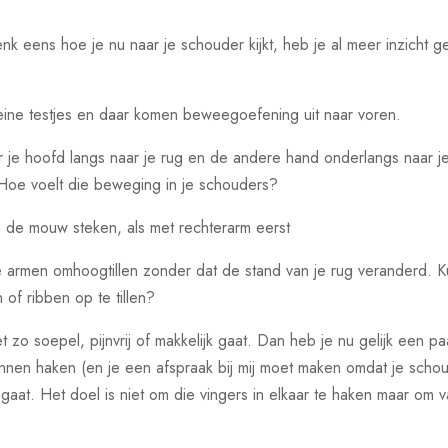
k eens hoe je nu naar je schouder kijkt, heb je al meer inzicht g
ine testjes en daar komen beweegoefening uit naar voren.
e hoofd langs naar je rug en de andere hand onderlangs naar je r
 Hoe voelt die beweging in je schouders?
n de mouw steken, als met rechterarm eerst
e armen omhoogtillen zonder dat de stand van je rug veranderd. 
of ribben op te tillen?
zo soepel, pijnvrij of makkelijk gaat. Dan heb je nu gelijk een 
kunnen haken (en je een afspraak bij mij moet maken omdat je sc
 gaat. Het doel is niet om die vingers in elkaar te haken maar om v